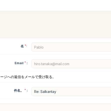
名
*:
Email
*
:
セージへの返信をメールで受け取る。
件名。
*
: