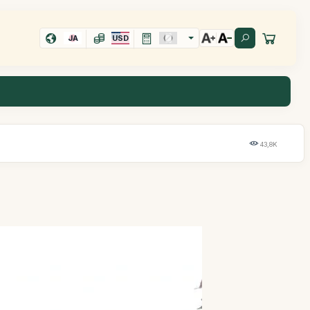
JA
USD
43,8K