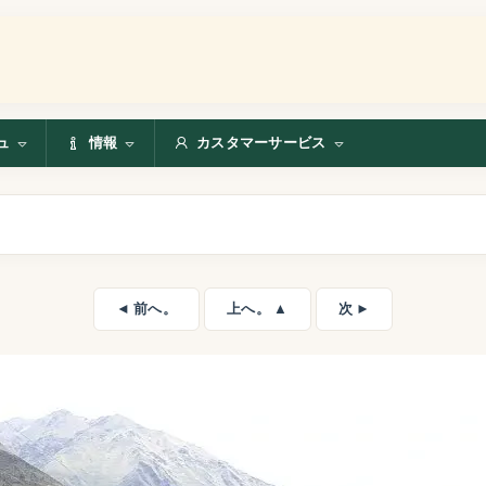
ュ
情報
カスタマーサービス
◄ 前へ。
上へ。 ▲
次 ►