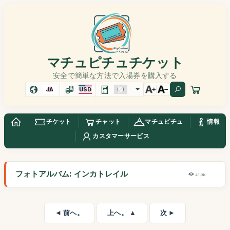
マチュピチュチケット
安全で簡単な方法で入場券を購入する
JA
USD
チケット
チャット
マチュピチュ
情報
カスタマーサービス
フォトアルバム: インカトレイル
41,9K
◄ 前へ。
上へ。 ▲
次 ►