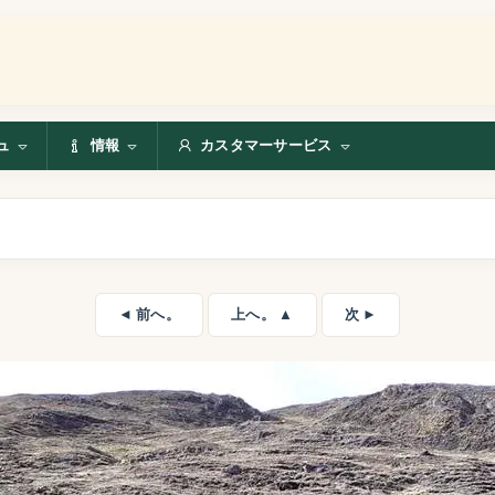
ュ
情報
カスタマーサービス
◄ 前へ。
上へ。 ▲
次 ►