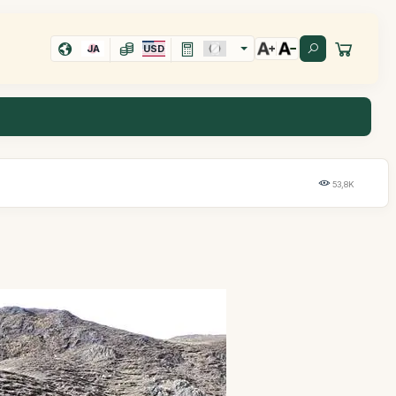
JA
USD
53,8K