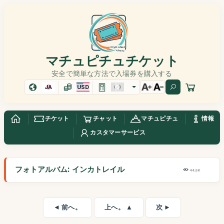
マチュピチュチケット
安全で簡単な方法で入場券を購入する
JA
USD
チケット
チャット
マチュピチュ
情報
カスタマーサービス
フォトアルバム: インカトレイル
44,8K
◄ 前へ。
上へ。 ▲
次 ►