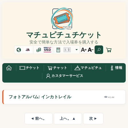
マチュピチュチケット
安全で簡単な方法で入場券を購入する
JA
USD
チケット
チャット
マチュピチュ
情報
カスタマーサービス
フォトアルバム: インカトレイル
42,4K
◄ 前へ。
上へ。 ▲
次 ►