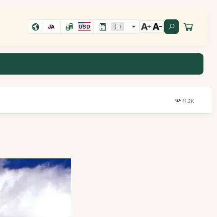
JA
USD
41,2K