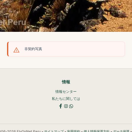
非契約写真
情報
情報センター
私たちに関しては
006-2026 FlyOnNet Peru •
•
•
•
サイトマップ
利用規約
個人情報保護方針
データ保護