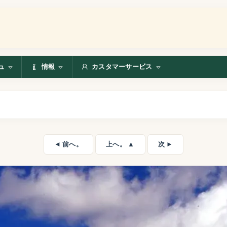
ュ
情報
カスタマーサービス
◄ 前へ。
上へ。 ▲
次 ►