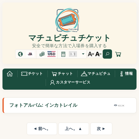
マチュピチュチケット
安全で簡単な方法で入場券を購入する
JA
USD
チケット
チャット
マチュピチュ
情報
カスタマーサービス
フォトアルバム: インカトレイル
43,1K
◄ 前へ。
上へ。 ▲
次 ►