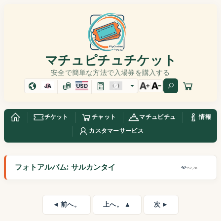
マチュピチュチケット
安全で簡単な方法で入場券を購入する
JA
USD
チケット
チャット
マチュピチュ
情報
カスタマーサービス
フォトアルバム: サルカンタイ
52,7K
◄ 前へ。
上へ。 ▲
次 ►