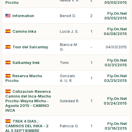
Neela V. R.
2
Picchu
05/05/2015
Fly.On.Net
Information
Benoit D.
2
05/05/2015
Fly.On.Net
Camino Inka
Lucia J. S.
1
04/08/2015
Blanca M.
Tour del Salcantay
-
04/03/2015
G.
Fly.On.Net
Salkantay trek
Tomi
1
03/31/2015
Reserva Machu
Gonzalo
Fly.On.Net
1
Picchu
A. U. R.
03/25/2015
Cotizacion-Reserva
Camino del Inca-Machu
Fly.On.Net
Picchu-Wayna Michu -
Soledad R.
1
03/24/2015
Agosto 2015 - CAMINO
INCA
TREK 4 DIAS ;
Fly.On.Net
CAMINOS DEL INKA - 2
Patricia G.
1
03/16/2015
AL 5 SEPTIEMBRE