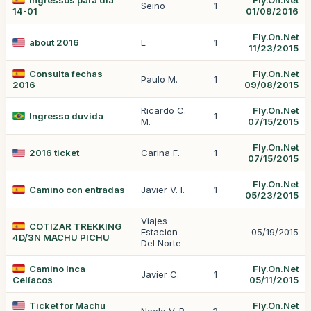
Ingressos para dia
Fly.On.Net
Seino
1
14-01
01/09/2016
Fly.On.Net
about 2016
L
1
11/23/2015
Consulta fechas
Fly.On.Net
Paulo M.
1
2016
09/08/2015
Ricardo C.
Fly.On.Net
Ingresso duvida
1
M.
07/15/2015
Fly.On.Net
2016 ticket
Carina F.
1
07/15/2015
Fly.On.Net
Camino con entradas
Javier V. I.
1
05/23/2015
Viajes
COTIZAR TREKKING
Estacion
-
05/19/2015
4D/3N MACHU PICHU
Del Norte
Camino Inca
Fly.On.Net
Javier C.
1
Celíacos
05/11/2015
Ticket for Machu
Fly.On.Net