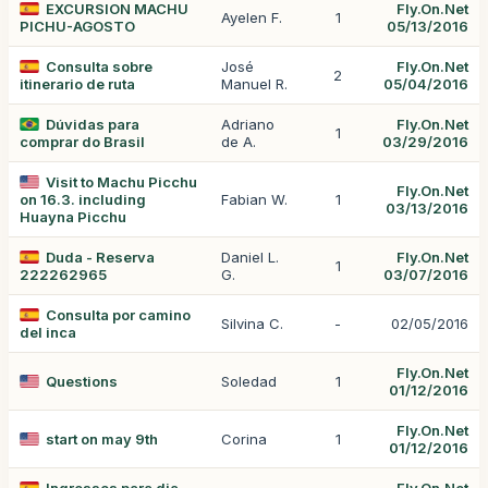
EXCURSION MACHU
Fly.On.Net
Ayelen F.
1
PICHU-AGOSTO
05/13/2016
Consulta sobre
José
Fly.On.Net
2
itinerario de ruta
Manuel R.
05/04/2016
Dúvidas para
Adriano
Fly.On.Net
1
comprar do Brasil
de A.
03/29/2016
Visit to Machu Picchu
Fly.On.Net
on 16.3. including
Fabian W.
1
03/13/2016
Huayna Picchu
Duda - Reserva
Daniel L.
Fly.On.Net
1
222262965
G.
03/07/2016
Consulta por camino
Silvina C.
-
02/05/2016
del inca
Fly.On.Net
Questions
Soledad
1
01/12/2016
Fly.On.Net
start on may 9th
Corina
1
01/12/2016