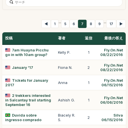
...
...
◀
1
5
6
7
8
9
17
▶
投稿
著者
返信
最後の答え
7am Huayna Picchu
Fly.On.Net
Kelly P.
1
go in with 10am group?
08/22/2016
Fly.On.Net
January '17
Fiona N.
2
08/22/2016
Tickets for January
Fly.On.Net
Anna
1
2017
06/15/2016
2 trekkers interested
Fly.On.Net
in Salcantay trail starting
Ashish G.
1
06/06/2016
September 16
Duvida sobre
Biacely R.
Silva
2
ingresso comprado
S.
06/15/2016