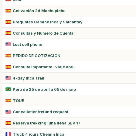
Cotización 2d Machupichu
Preguntas Camino Inca y Salcantay
Consultas y Número de Cuenta!
Lost cell phone
PEDIDO DE COTIZACION
Consulta importante . viaje abril
4-day Inca Trail
Peru de 25 de abril a 05 de maio
TOUR
Cancellation/refund request
Reserva trekking luna llena SEP 17
Truck 4 jours Chemin Inca