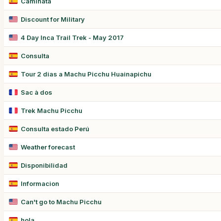
Caminata
Discount for Military
4 Day Inca Trail Trek - May 2017
Consulta
Tour 2 dias a Machu Picchu Huainapichu
Sac à dos
Trek Machu Picchu
Consulta estado Perú
Weather forecast
Disponibilidad
Informacion
Can't go to Machu Picchu
hola