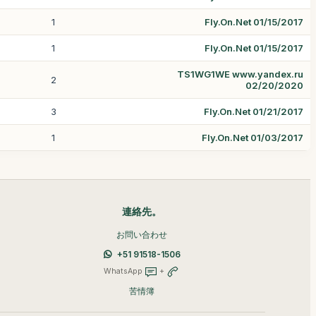
1
Fly.On.Net 01/15/2017
1
Fly.On.Net 01/15/2017
TS1WG1WE www.yandex.ru
2
02/20/2020
3
Fly.On.Net 01/21/2017
1
Fly.On.Net 01/03/2017
連絡先。
お問い合わせ
+51 91518-1506
WhatsApp
+
苦情簿