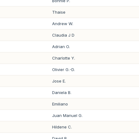
Bonnie P.
Thaise
Andrew W.
Claudia J D
Adrian O.
Charlotte Y.
Olivier G.-D.
Jose E.
Daniela B.
Emiliano
Juan Manuel G.
Hildene C.
David B.