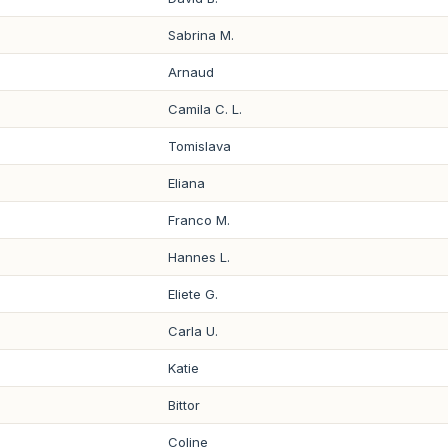
Sabrina M.
Arnaud
Camila C. L.
Tomislava
Eliana
Franco M.
Hannes L.
Eliete G.
Carla U.
Katie
Bittor
Coline