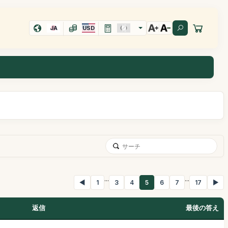
JA
USD
...
...
◀
1
3
4
5
6
7
17
▶
返信
最後の答え