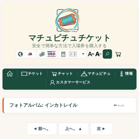
マチュピチュチケット
安全で簡単な方法で入場券を購入する
JA
USD
チケット
チャット
マチュピチュ
情報
カスタマーサービス
フォトアルバム: インカトレイル
41,3K
◄ 前へ。
上へ。 ▲
次 ►