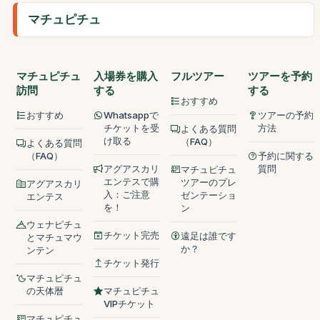
マチュピチュ
マチュピチュ
入場券を購入
フルツアー
ツアーを予約
訪問
する
する
おすすめ
おすすめ
Whatsappで
ツアーの予約
チケットを受
方法
よくある質問
け取る
（FAQ）
よくある質問
（FAQ）
予約に関する
アグアスカリ
質問
マチュピチュ
エンテスで購
ツアーのプレ
アグアスカリ
入：ご注意
ゼンテーショ
エンテス
を！
ン
ウェナピチュ
チケット完売
遠足は誰です
とマチュマウ
か？
ンテン
チケット発行
マチュピチュ
の天体暦
マチュピチュ
VIPチケット
マチュピチュ