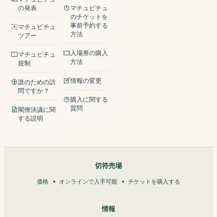
の発表
マチュピチュ
のチケットを
事前予約する
マチュピチュ
方法
ツアー
入場券の購入
マチュピチュ
方法
規制
情報の変更
誰のための訪
問ですか？
購入に関する
質問
閣僚決議に関
する説明
切符売場
価格
オンラインで入手可能
チケットを購入する
情報